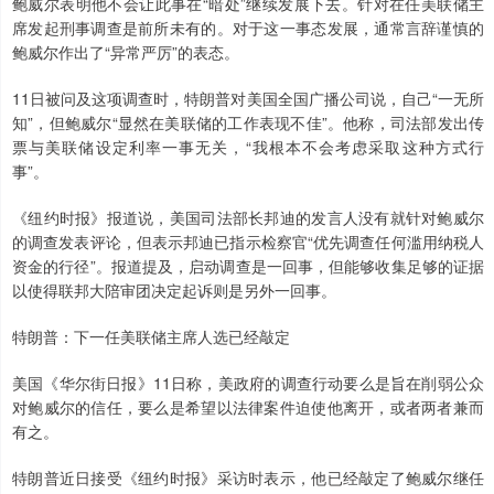
鲍威尔表明他不会让此事在“暗处”继续发展下去。针对在任美联储主
席发起刑事调查是前所未有的。对于这一事态发展，通常言辞谨慎的
鲍威尔作出了“异常严厉”的表态。
11日被问及这项调查时，特朗普对美国全国广播公司说，自己“一无所
知”，但鲍威尔“显然在美联储的工作表现不佳”。他称，司法部发出传
票与美联储设定利率一事无关，“我根本不会考虑采取这种方式行
事”。
《纽约时报》报道说，美国司法部长邦迪的发言人没有就针对鲍威尔
的调查发表评论，但表示邦迪已指示检察官“优先调查任何滥用纳税人
资金的行径”。报道提及，启动调查是一回事，但能够收集足够的证据
以使得联邦大陪审团决定起诉则是另外一回事。
特朗普：下一任美联储主席人选已经敲定
美国《华尔街日报》11日称，美政府的调查行动要么是旨在削弱公众
对鲍威尔的信任，要么是希望以法律案件迫使他离开，或者两者兼而
有之。
特朗普近日接受《纽约时报》采访时表示，他已经敲定了鲍威尔继任