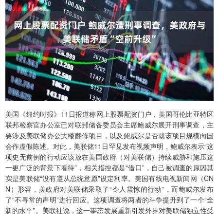
美国《纽约时报》11日报道称网上股票配资门户，美国哥伦比亚特区
联邦检察官办公室已对联邦储备委员会主席鲍威尔展开刑事调查，主
要涉及美联储办公大楼翻修项目，以及鲍威尔是否就该项目规模向国
会作虚假陈述。对此，美联储11日罕见发布视频声明，鲍威尔表示“这
项史无前例的行动应该放在美国政府（对美联储）持续威胁和施压这
一更广泛的背景下看待”，相关指控都是“借口”，自己被调查的原因其
实是美联储“没有遵从总统意愿”设定利率。美国有线电视新闻网（CN
N）形容，美政府对美联储采取了“令人震惊的行动”，而鲍威尔发布
了“不寻常的声明”进行回应。这项调查将两者的斗争提升到了一个“全
新的水平”。美联社说，这一事态发展重新引发外界对美联储独立性受