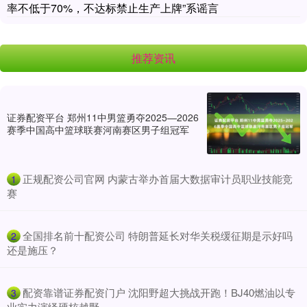
率不低于70%，不达标禁止生产上牌”系谣言
推荐资讯
证券配资平台 郑州11中男篮勇夺2025—2026
赛季中国高中篮球联赛河南赛区男子组冠军
​正规配资公司官网 内蒙古举办首届大数据审计员职业技能竞
1
赛
​全国排名前十配资公司 特朗普延长对华关税缓征期是示好吗
2
还是施压？
​配资靠谱证券配资门户 沈阳野超大挑战开跑！BJ40燃油以专
3
业实力演绎硬核越野