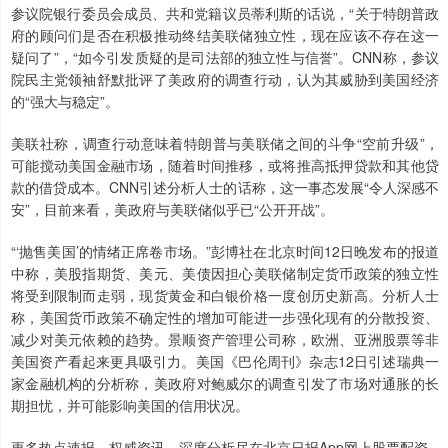
参议院银行委员会成员、共和党籍议员蒂利斯的话说，“关于特朗普政
府的顾问们是否在积极推动终结美联储独立性，现在应该不存在这一
疑问了”，“如今引发质疑的是司法部的独立性与信誉”。CNN称，参议
院民主党领袖舒默批评了美政府的调查行动，认为其威胁到美国经济
的“强大与稳定”。
美联社称，调查行动意味着特朗普与美联储之间的斗争“空前升级”，
可能搅动美国金融市场，随着时间推移，或将推高抵押贷款和其他贷
款的借贷成本。CNN引述分析人士的话称，这一事态发展“令人深感不
安”，目前来看，美政府与美联储似乎已“公开开战”。
“‘抛售美国’的情绪正席卷市场。”彭博社在北京时间12日晚发布的报道
中称，美股指期货、美元、美债因担心美联储制定货币政策的独立性
将受到限制而走弱，现货黄金和白银价格一度创历史新高。分析人士
称，美国货币政策不确定性的增加可能进一步强化现有的分散投资、
减少对美元依赖的趋势。景顺资产管理公司称，欧洲、亚洲股票等非
美国资产看起来更具吸引力。美国《巴伦周刊》杂志12日引述瑞典一
家金融机构的分析称，美政府对鲍威尔的调查引发了市场对通胀的长
期担忧，并可能影响美国的信用状况。
更多热点速报、权威资讯、深度分析尽在北京日报App网上股票配资