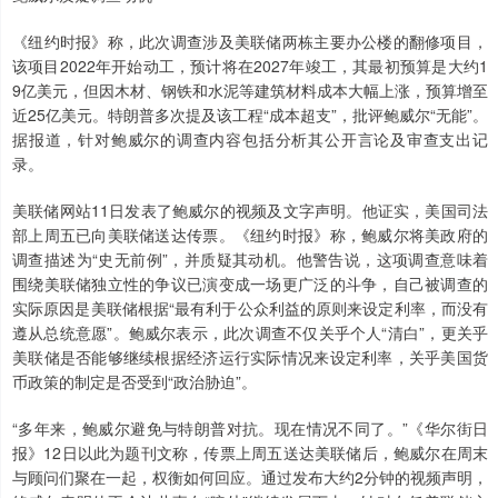
《纽约时报》称，此次调查涉及美联储两栋主要办公楼的翻修项目，
该项目2022年开始动工，预计将在2027年竣工，其最初预算是大约1
9亿美元，但因木材、钢铁和水泥等建筑材料成本大幅上涨，预算增至
近25亿美元。特朗普多次提及该工程“成本超支”，批评鲍威尔“无能”。
据报道，针对鲍威尔的调查内容包括分析其公开言论及审查支出记
录。
美联储网站11日发表了鲍威尔的视频及文字声明。他证实，美国司法
部上周五已向美联储送达传票。《纽约时报》称，鲍威尔将美政府的
调查描述为“史无前例”，并质疑其动机。他警告说，这项调查意味着
围绕美联储独立性的争议已演变成一场更广泛的斗争，自己被调查的
实际原因是美联储根据“最有利于公众利益的原则来设定利率，而没有
遵从总统意愿”。鲍威尔表示，此次调查不仅关乎个人“清白”，更关乎
美联储是否能够继续根据经济运行实际情况来设定利率，关乎美国货
币政策的制定是否受到“政治胁迫”。
“多年来，鲍威尔避免与特朗普对抗。现在情况不同了。”《华尔街日
报》12日以此为题刊文称，传票上周五送达美联储后，鲍威尔在周末
与顾问们聚在一起，权衡如何回应。通过发布大约2分钟的视频声明，