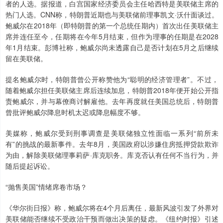
者的人选。据报道，白宫国家经济委员会主任哈西特是美联储主席的
热门人选。CNN称，特朗普近期也与美联储前理事凯文·沃什面谈过。
鲍威尔在2018年（即特朗普的第一个总统任期内）首次出任美联储主
席并连任至今，任期将在今年5月结束，但作为理事的任期是在2028
年1月结束。彭博社称，鲍威尔尚未透露自己是否计划在5月之后继续
留在美联储。
提名鲍威尔时，特朗普曾公开称赞他为“聪明的经济管理者”。不过，
随着鲍威尔担任美联储主席后连续加息，特朗普2018年便开始公开指
责鲍威尔，并与幕僚商讨解雇他。去年再度就任美国总统后，特朗普
曾批评鲍威尔降息时机太迟或降息幅度不够。
美媒称，鲍威尔受到刑事调查是美联储独立性面临一系列“前所未
有”的挑战的最新事件。去年8月，美国政府以涉嫌住房抵押贷款欺诈
为由，解除美联储理事莉萨·库克职务。库克否认有任何不当行为，并
随后提起诉讼。
“抛售美国”情绪席卷市场？
《华尔街日报》称，鲍威尔将在4个月后离任，最新风波引发了外界对
美联储能否继续不受政治干预而做出决策的疑虑。《纽约时报》引述