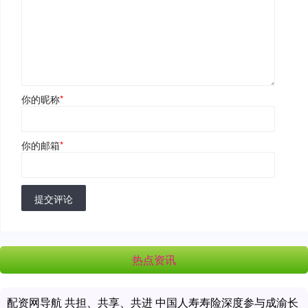
你的昵称
*
你的邮箱
*
提交评论
热点资讯
配资网导航 共担、共享、共进 中国人寿寿险深度参与成渝长