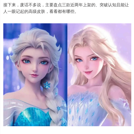
接下来，废话不多说，主要盘点三款近两年上架的、突破认知且能让
人一眼记起的高级皮肤，看看都有哪些。