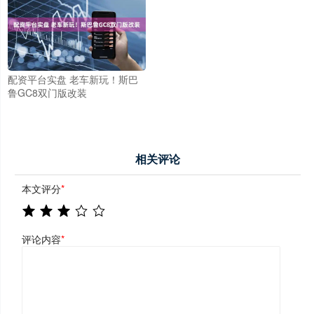
配资平台实盘 老车新玩！斯巴
鲁GC8双门版改装
相关评论
本文评分
*
评论内容
*