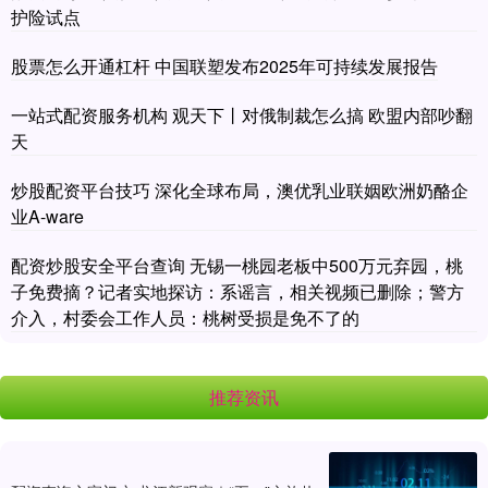
护险试点
股票怎么开通杠杆 中国联塑发布2025年可持续发展报告
一站式配资服务机构 观天下丨对俄制裁怎么搞 欧盟内部吵翻
天
炒股配资平台技巧 深化全球布局，澳优乳业联姻欧洲奶酪企
业A-ware
配资炒股安全平台查询 无锡一桃园老板中500万元弃园，桃
子免费摘？记者实地探访：系谣言，相关视频已删除；警方
介入，村委会工作人员：桃树受损是免不了的
推荐资讯