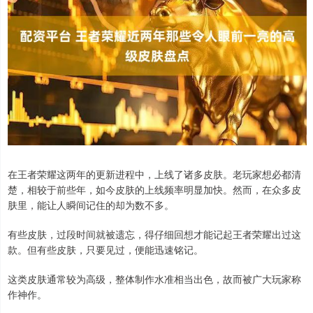
在王者荣耀这两年的更新进程中，上线了诸多皮肤。老玩家想必都清
楚，相较于前些年，如今皮肤的上线频率明显加快。然而，在众多皮
肤里，能让人瞬间记住的却为数不多。
有些皮肤，过段时间就被遗忘，得仔细回想才能记起王者荣耀出过这
款。但有些皮肤，只要见过，便能迅速铭记。
这类皮肤通常较为高级，整体制作水准相当出色，故而被广大玩家称
作神作。